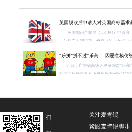
英国脱欧后申请人对英国商标需求
英国知识产权局（UKIPO）申诉庭
计处负责人娜塔莎．奇克（Natasha Ch
商标律师协会（CITMA）举行的小组
“乐拼”拼不过“乐高” 因恶意模仿被
欧后UKIPO的业务变化。
万元
近日，广东省高级人民法院对“乐高”诉
奇克透露，在2020年春季新冠肺炎
标识商标侵权及不正当竞争案作出终审判
商标需求明显减少。但是，到了夏季，
拼”生产厂商广东美致智教科技股份有限
这很可能归功于禁封期间新成立的小企
致智教科技股份有限公司第二分公司、
具有限公司等构成商标侵权及不正当竞
2020年年底又出现一波增长，大量
劣，判令其立即停止侵权，赔偿乐高博
关注麦肯锡
过渡期结束前提交了英国商标申请。
损失及为制止侵权行为所支付的合理开支共
扫
一
紧跟麦肯锡脚步
疫情爆发之初，注册外观设计的需求
广州知识产权法院一审查明，2015