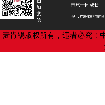
扫
带您一同成长
夏季开始稳步增长。
法定代表人李某某等人复制乐高玩具，
加
微
有“乐拼”中文及英文字样系列标识的玩
地址：广东省东莞市南城街
信
奇克称，申请量的增长尚未转化为申
款标识侵犯了“乐高”商标标识，构成商
增长，但UKIPO正在进行监测。
标名称与乐高公司有一定影响力的商品
不正当竞争，遂判决美致公司等三被告
麦肯锡版权所有，违者必究！
文件送达地址变更
济损失及为制止侵权行为所支付的合理开
元。
UKIPO收到的变更请求增长250%
的申请都是针对新的对应权利（对应权
判决后，双方均对赔偿金额有异议，
欧盟知识产权自动转化为对应的英国权
起上诉。
2021年1月，97%的此类请求在10
广东高院二审查明，“乐高”系列商标
处理。10%的对应商标的地址更改为英
宣传，在玩具市场上具有极高知名度，
众用于识别乐高商品的主要标识。美致
这些变更可以批量进行。如果有50
用“乐拼”标识，在颜色组合、表现形式
改，奇克建议使用专门的批量更改地址
等方面均与“乐高”极为相似，极易导致