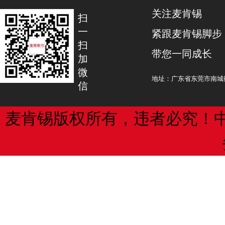
巧克喵玩偶与茉莉玩偶相比主要区别点
关注麦肯锡
及发型：巧克喵玩偶的眼睛眼角较尖，
法院指出：
扫
睛相对而言更大更圆，且两者眼圈内的
一
紧跟麦肯锡脚步
计、眼圈勾勒方式、上睫毛和下睫毛的
“本条本身并未要求进行在先登记，其他
扫
带您一同成长
带有痣等均有所不同；
规定。该条应与第45条第1款一同解读
加
微
巧克喵玩偶的嘴唇微张呈O形，嘴角两
提出登记申请。重要的是，未经许可使
地址：广东省东莞市南城街
信
玩偶的嘴唇闭紧，上嘴唇向外撅起，两
版权侵权，原创作品的作者拥有一系列专
两者虽都是齐刘海波波头造型，但巧克
两处分岔，发梢末端垂直，而茉莉玩偶
该条可比照《商标法》第27条，后者对
麦肯锡版权所有，违者必究！
口，且发梢末端有层次向上翻卷。
侵权诉讼程序有明显的限制。
上海知识产权法院认为：
法院指出：
由于被控侵权产品与涉案专利在面部五
饰方面存在较大差异，根据整体观察、
“版权与商标分属不同的领域，但在某些
侵权产品的外观设计与涉案专利在整体
本案）有重合或交集。艺术作品可作为
质性差异，两者既不相同也不近似。
册，也可作为一件艺术作品获得版权保