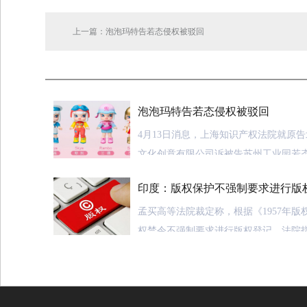
上一篇：泡泡玛特告若态侵权被驳回
泡泡玛特告若态侵权被驳回
4月13日消息，上海知识产权法院就原
文化创意有限公司诉被告苏州工业园若
侵害外观设计专利权纠纷案作出一审判
印度：版权保护不强制要求进行版
玛特的全部诉讼请求。
孟买高等法院裁定称，根据《1957年版
上海知识产权法院经审理查明：
权禁令不强制要求进行版权登记。
法院
被控侵权产品为“Chocat巧克喵战！女
法》赋予版权第一所有人一系列权利和
套共有12个玩偶，每个玩偶的差别仅在
先进行版权登记。
法官强调称，《版权
外包装盒上印有的品牌商和制造商的名
权的第51条并不限于在版权登记处登记