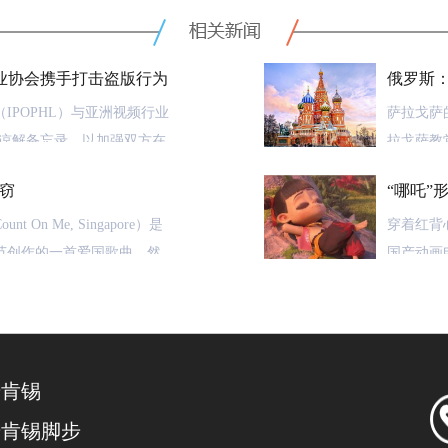
行业协会携手打击盗版行为
俄罗斯
IPOPHL）与亚洲视频行业
萨拉戈萨的圣文
份谅解备忘录，以加强双方在
拉戈萨教
述谅解备忘录，IPOPHL与
（Hues
窃
“哪吒”
盗版行为，并帮助菲律宾的创
（Dioc
50万
炎疫情爆发前的水平。
On Me, Singapore）是
圣而不可
穿着红背
庆节创作的一首爱国歌曲。然
称，例如
国产动画
备忘录中规定的内容，
新加坡与印度的作曲家却因为这
特社区以
也深受大
就下列事项开展合作：
。
当心侵权
然而，俄罗斯
销售“哪
相关信息的机制和渠道，并以
《我们做得到》（We Can
了“Sain
麦肯锡
行为在菲律宾的蔓延势头；
了上述新加坡歌曲。《我们做得
围为第16
事发缘起
上都和《相信我吧，新加坡》
注册存续了
麦肯锡脚步