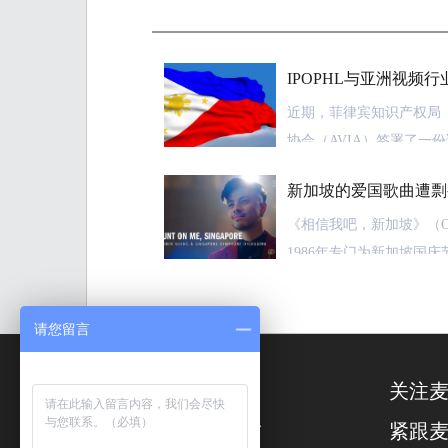
IPOPHL与亚洲视频
近期，菲律宾知识产权局（
协会（AVIA）签署了一
多个领域中的合作。根据上
新加坡的爱国歌曲遭剽
AVIA将会携手打击各类
意产业尽快恢复到新冠肺
《相信我吧，新加坡》（Count 
1986年专门为新加坡国
具体来讲，按照上述谅解
而，2021年3月，来自
IPOPHL与AVIA将会
首歌传出了不和谐的声音
请您留言
制定出一种可以用于分享
一名印度作曲家创作的作品
关注
此来及时遏制住盗版侵权
Achieve.）貌似抄袭
扫
到》无论在歌词还是旋律
一
紧跟