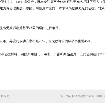
受第4（1）（xv）条保护，日本专利局不会作出有利于知名品牌所有人（
此为诉讼理由是不够的。阿曼尼本应向日本专利局提供充足的证据。对渴
提出无效诉讼并基于相同的理由进行争辩。
难。异议的成功几率不足20%，但无效诉讼的成功率接近45%。
保存证据材料，例如新闻报刊、杂志、广告和商品图片，以此证明在日本广
盗版行为
下一篇：为获利销售盗版书籍近1000册 