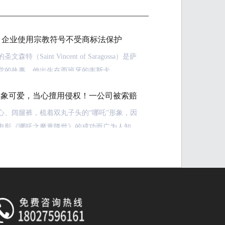
：企业使用宗教符号不受商标法保护
森特（Saint Vincent of Saragossa）是萨
堂的执事。他出生在西班牙的韦斯卡
ca），于304年左右被罗马皇帝戴克里先
形象可爱，当心擅用侵权！一公司被索赔
letian）处死。他被众多信奉基督教的人们视为神
侵犯。圣文森特还是多个国家地理位置的名
心、阔腿裤，梳着双丸子头的“哪吒”形象，因
意大利的圣文森特山谷、明尼苏达州的圣文森
电影《哪吒之魔童降世》的成功而广为人知，
及英格兰戈斯波特的圣文森特学院。
家喜爱。但未经授权，擅自使用“哪吒”形象，
！记者今日从广州白云法院获悉，一公司就因
的Alexander's Vaults公司却申请并获得
吒”形象汽车摆件被告上法院索赔50万元。
t Vincent”注册商标（注册号为196200），适用范
和33类的商品以及第35、39和42类的服务。该
：“未经许可销售“哪吒”汽车摆件被诉
几年，直到另一家名为“Wine Style”的葡萄酒