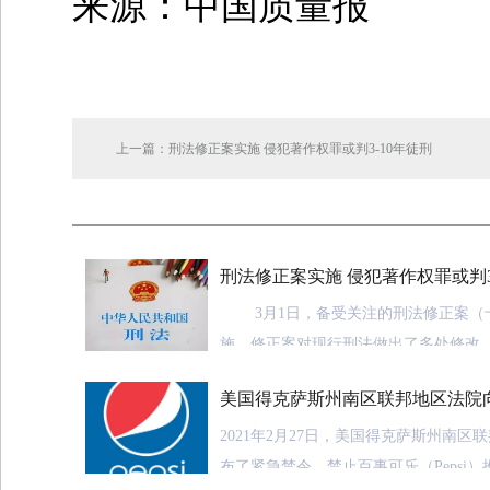
来源：中国质量报
上一篇：刑法修正案实施 侵犯著作权罪或判3-10年徒刑
刑法修正案实施 侵犯著作权罪或判3
3月1日，备受关注的刑法修正案（
施，修正案对现行刑法做出了多处修改
了对于侵犯著作权情形的打击力度。
美国得克萨斯州南区联邦地区法院
布临时禁令
据悉，2020年12月26日第十三届
2021年2月27日，美国得克萨斯州南区
常务委员会第二十四次会议通过中华人
布了紧急禁令，禁止百事可乐（Pepsi）