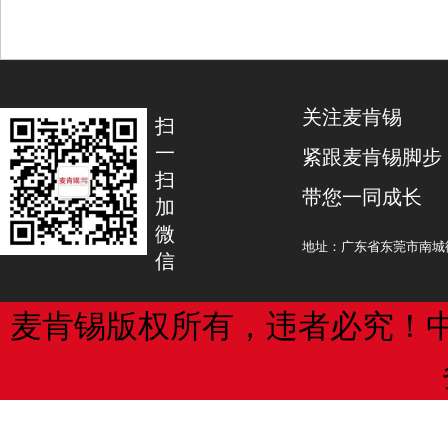
正案（十一）。刑法修正案（十一）将
的“Gatorlyte”产品，理由是总部位于墨
七条修改为：“以营利为目的，有下列侵
Laboratorios Pisa公司提供了充分
与著作权有关的权利的情形之一，违法
犯了其商标权。
者有其他严重情节的，处三年以下有期
关注麦肯锡
单处罚金；违法所得数额巨大或者有其
2021年2月18日，Laboratorios Pis
扫
的，处三年以上十年以下有期徒刑，并
讼，称百事可乐仿冒了其“Electrolit”
一
紧跟麦肯锡脚步
列）包装上使用的商标设计。
扫
带您一同成长
“（一）未经著作权人许可，复制发
加
微
网络向公众传播其文字作品、音乐、美
这家墨西哥公司在诉状文件中指出，“Electr
地址：广东省东莞市南城街
信
计算机软件及法律、行政法规规定的其
品牌、商标和商业外观能立刻被美国和
费者所识别，而百事可乐进行了不道德
“（二）出版他人享有专有出版权的
恐吓活动，包括利用其垄断地位来阻止“Elect
麦肯锡版权所有，违者必究！
在美国商店中销售。
“（三）未经录音录像制作者许可，
过信息网络向公众传播其制作的录音录
Laboratorios Pisa还表示，尽管百事
水饮料市场推出了“Gatorade”产品，