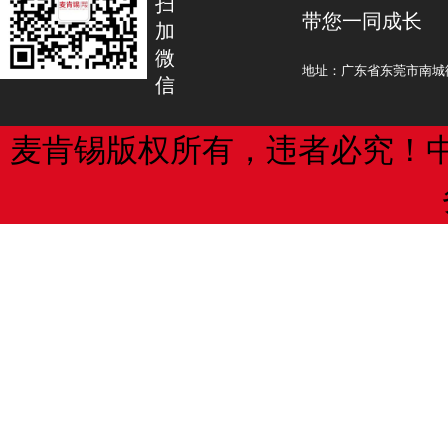
扫
带您一同成长
的发展道路，实现了从无到有、从小到
盗版即未经著作权人或邻接权人的许
加
微
越，成为一个名副其实的知识产权大国
品、表演、录音录像制品等进行复制、
地址：广东省东莞市南城街
信
作权法中规定的各种类型的作品、制品
“世界未来的竞争就是知识产权的竞
的对象，例如小说、影视剧、图书、软
的竞争关乎一个国家的前途命运。当前
品等等。
麦肯锡版权所有，违者必究！
技自强自立已成为中国经济行稳致远的关
盗版的行为多种多样，从行为方式上
一德说，党的十九届五中全会明确提出
种：一是制作盗版复制品的行为，即对
的战略目标，知识产权是保护和激励创
制作出复制品，如在观影的同时对电影
障，保护知识产权就是保护创新，保护
盗版复制品的制作者是侵权的源头；二
产权的法制化。
品的行为或者为盗版提供帮助的行为，
盗版内容，而是对盗版内容进行传播，
“继改革开放之初知识产权制度确立
片上传到某网站中，或某个网站专门用
织前后全面修法后，这两年又进行了全
版复制品；三是销售盗版复制品的行为
升级。”马一德说，知识产权立法因创新
三种行为形成一条产业链，盗版者在进
而变，这次系统修法向世界展示了中国
进行发行，通过向公众提供侵权复制品
的力度和决心，为经济高质量发展提供
字网络技术的发展，传播盗版复制品行