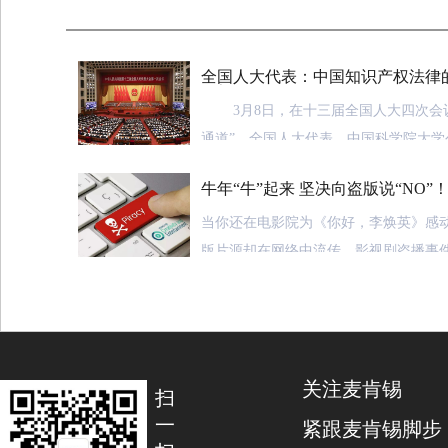
全国人大代表：中国知识产权法律
经架起
3月8日，在十三届全国人大四次会议
通道”，全国人大代表、中国科学院大学
马一德说，中国知识产权的法律体系已
牛年“牛”起来 坚决向盗版说“NO”
识产权法律的四梁八柱已经牢牢架起。
当你还在电影院为《你好，李焕英》感
新中国成立后不久，我国就对知识产
版片源却在网络中流传。影视剧盗播事
行了积极探索。自20世纪80年代起，我
技术和网络的发展，使制作、传播盗版
《商标法》《专利法》《著作权法》《
低、手段更加隐蔽，如果不提升知识产
法》《植物新品种保护条例》《集成电
加大保护知识产权力度，盗版的猖獗必
条例》《奥林匹克标志保护条例》等法
来巨大的冲击，不利于我国文化市场的
关注麦肯锡
符合国际通行规则、门类较为齐全的知
扫
度，并在实践过程中不断修改完善。回
盗版违法，应当承担法律责任
一
紧跟麦肯锡脚步
发展历程，我国用几十年时间，走过了