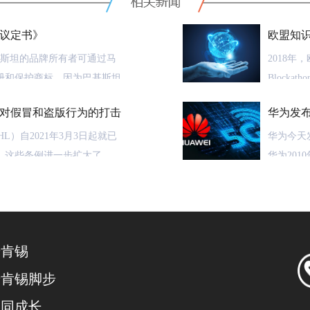
议定书》
欧盟知
行为
巴基斯坦的品牌所有者可通过马
2018年
册和保护商标，因为巴基斯坦
Block
了《马德里议定书》。
来解决全
对假冒和盗版行为的打击
华为发布
来。基于
收取5G
里体系提交一份涵盖123个
L）自2021年3月3日起就已
步为权利
华为今天
商标申请，且只需支付一笔费
。这些条例进一步扩大了
企业家精
华为20
个被指定缔约方收取的补充/单
识产权执法办公室（IEO）的权
过历史数
和服务类别后每个类别所需附
更加高效的方式来遏制网络假
在这种情
段开始的
其未来五
的区块链
麦肯锡
品牌所有者可以更加有效地扩
0－049号备忘录通告》以及《行
法机构的
华为首席
识产权。
细则》中的内容，目前电子、
连。
保护科技
麦肯锡脚步
被纳入到IEO的执法范围中
今天发布
一同成长