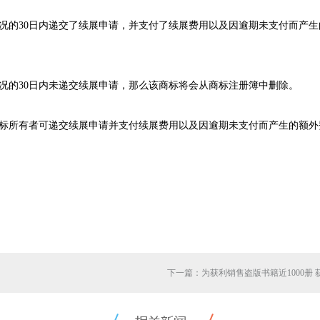
情况的30日内递交了续展申请，并支付了续展费用以及因逾期未支付而产
情况的30日内未递交续展申请，那么该商标将会从商标注册簿中删除。
标所有者可递交续展申请并支付续展费用以及因逾期未支付而产生的额外
下一篇：为获利销售盗版书籍近1000册 