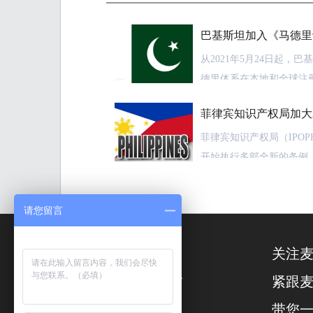
巴基斯坦加入《马德里
从2021年5月24日起，
德里体系在本地和全球注
于2021年2月24日加入
菲律宾知识产权局加大
力度
本地品牌所有者可通过马德
菲律宾知识产权局（IPOPH
区域和107个成员的国际
开始执行多部全新的条例
用，包括：基础费用、每
IPOPHL下设的菲律宾知
独费用以及超过3个商品
限，使得IEO能够以一种
请您留言
加费用。
冒和盗版行为的蔓延。
关注
由于该体系带来的便利，
根据IPOPHL的《第202
扫
大和发展业务以及实施知
政执法知识产权程序修订
一
紧跟
数字以及网络渠道均已明确
扫
带您