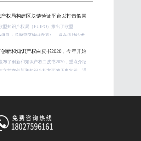
识产权局构建区块链验证平台以打击假冒
，欧盟知识产权局（EUIPO）推出了欧盟
athon项目（反假冒区块链竞赛），旨在借助技术
球的假冒问题。自此之后，诸多变化接踵而
创新和知识产权白皮书2020，今年开始
这些年来共享的知识和经验，EUIPO决定进一
专利费用
人和公共机构提供优质的服务，以支持创新和
发布了创新和知识产权白皮书2020，重点介绍
神。
10年之前在创新和知识产权方面的历史实践，通
据和关键事件，展现华为从90年代创业早期阶
况下，EUIPO已批准了专门的战略项目（作为
研发和创新历程。
年计划的一部分），以构建可扩展且去中心化
验证平台。此举可将产品的追溯解决方案与执
风险分析系统以及现有的EUIPO工具进行互
法务官宋柳平在深圳总部召开的“知识产权：
创新的前进引擎”论坛上表示：“我们希望通过
的2020版白皮书，展示华为公司30年来技术创